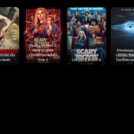
r Not 2:
I Come
Disclosure Day
เกมพร้อม
Scary Movie 6
(2026) วันเปิดโปง
Backrooms
ย 2
(2026) ยำหนังจี้ 6
ไขปริศนาลวงโลก
นรกห้อง