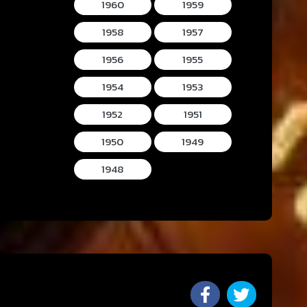
1960
1959
1958
1957
1956
1955
1954
1953
1952
1951
1950
1949
1948