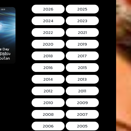
2026
2025
2024
2023
2022
2021
2020
2019
Mortal Kombat II
Lee Cronins
 (2026)
Hokum (2026) ห้อง
(2026) มอร์ทัล คอม
Mummy (2026
2018
2017
ลับ
กุมวิญญาณ
แบท 2
โครนิน เดอะ ม
2016
2015
2014
2013
2012
2011
2010
2009
2008
2007
2006
2005