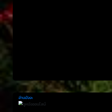
อ่านมังงะ