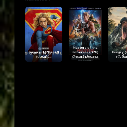
Ready o
Here 
Masters of the
rl (2026) ซู
Hungry (2026) มัน
(2026) 
Universe (2026)
ร์เกิร์ล
เด้งขึ้นมาแดก
ตา
นักรบเจ้าจักรวาล