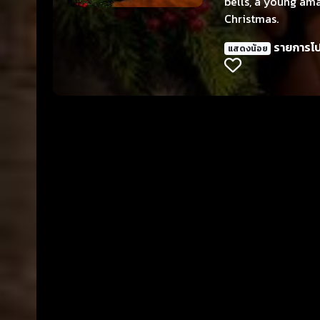
bells, a young ama
Christmas.
รายการโ
แสดงน้อย