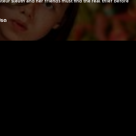
teur sleuth and her friends must find the real thief before
ปรด