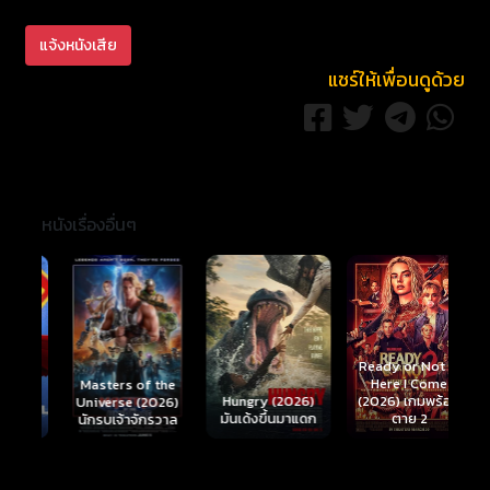
แจ้งหนังเสีย
แชร์ให้เพื่อนดูด้วย
หนังเรื่องอื่นๆ
Ready or Not 2:
Here I Come
S
Masters of the
์
Hungry (2026)
(2026) เกมพร้อม
(
Universe (2026)
มันเด้งขึ้นมาแดก
ตาย 2
นักรบเจ้าจักรวาล