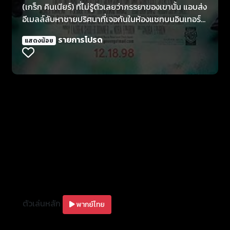
(เกร็ก คินเนียร์) ที่ไม่รู้ตัวเลยว่าภรรยาของเขานั้น แอบส่ง
อีเมลล์ลับหาชายปริศนาที่เจอกันในห้องแชทบนอินเทอร์
เน็ต แต่ขณะที่หัวใจของแคธลีนกำลังพองโต ธุรกิจร้าน
รายการโปรด
แสดงน้อย
หนังสือของเธอกลับเจอวิกฤติชวนปวดใจ เมื่อร้านหนังสือ
รายใหญ่กำลังจะเกิดเปิดตัวในย่านใกล้เคียง ซึ่งอาจทำให้
ร้านหนังสือของเธอต้องปิดตัวลง แถมยังต้องหัวเสียกับ
โจ ฟ็อกซ์ (ทอม แฮงค์ส) ลูกชายเจ้าของร้านที่ประกาศตัว
เป็นคู่แข่งของเธอแบบออกนอกหน้าอีก สิ่งเดียวที่แคธลี
นทำได้คือปรึกษาและขอคำแนะนำจากชายหนุ่มปริศนาใน
อินเทอร์เน็ต โดยที่ไม่รู้เลยว่าชายคนนั้นก็คือ โจ ฟ็อกซ์ คู่
แข่งธุรกิจร้านหนังสือ ที่ภายหลังชีวิตของเขาเองก็พลิก
จากหน้ามือเป็นหลังมือเช่นเดียวกัน เมื่อได้รู้ว่าสาวในโลก
ออนไลน์ที่เขารู้สึกดีด้วยนั้นคือ แคธลีน เคลลี่
ตัวเล่นหลัก
พากย์ไทย