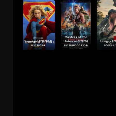
Ready o
Here 
Masters of the
rl (2026) ซู
Hungry (2026) มัน
(2026) 
Universe (2026)
ร์เกิร์ล
เด้งขึ้นมาแดก
ตา
นักรบเจ้าจักรวาล