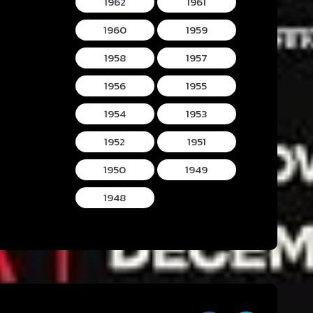
1962
1961
1960
1959
1958
1957
1956
1955
1954
1953
1952
1951
1950
1949
1948