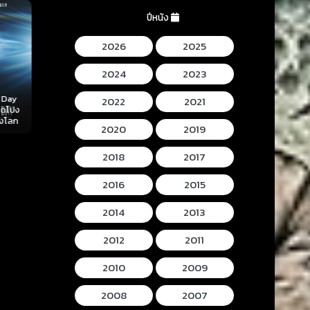
ปีหนัง
2026
2025
2024
2023
Mortal Kombat II
Lee Cronins
2022
2021
 (2026)
Hokum (2026) ห้อง
(2026) มอร์ทัล คอม
Mummy (2026
ลับ
กุมวิญญาณ
แบท 2
โครนิน เดอะ ม
2020
2019
2018
2017
2016
2015
2014
2013
2012
2011
2010
2009
2008
2007