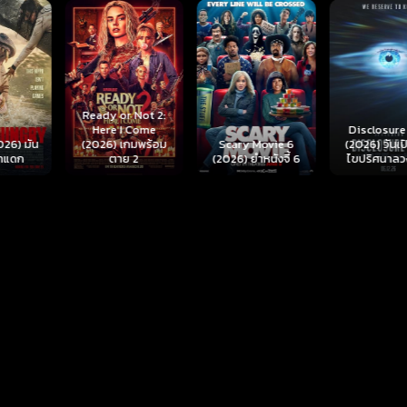
r Not 2:
I Come
Disclosure Day
เกมพร้อม
Scary Movie 6
(2026) วันเปิดโปง
Backrooms
ย 2
(2026) ยำหนังจี้ 6
ไขปริศนาลวงโลก
นรกห้อง