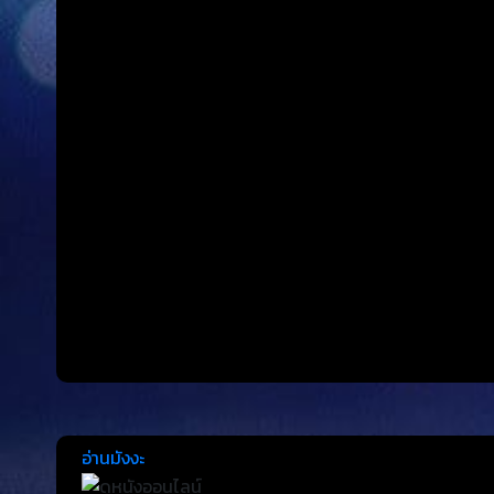
อ่านมังงะ