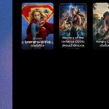
Ready o
Here 
Masters of the
rl (2026) ซู
Hungry (2026) มัน
(2026) 
Universe (2026)
ร์เกิร์ล
เด้งขึ้นมาแดก
ตา
นักรบเจ้าจักรวาล