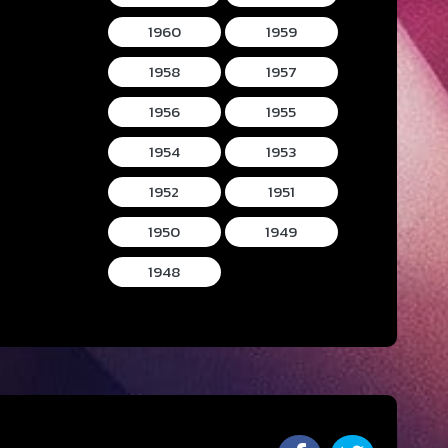
1960
1959
1958
1957
1956
1955
1954
1953
1952
1951
1950
1949
1948