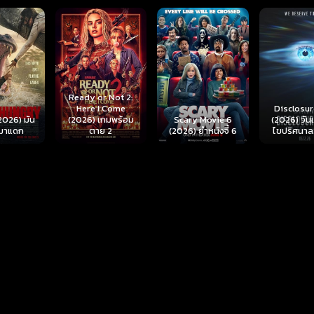
r Not 2:
I Come
Disclosure Day
เกมพร้อม
Scary Movie 6
(2026) วันเปิดโปง
Backrooms
ย 2
(2026) ยำหนังจี้ 6
ไขปริศนาลวงโลก
นรกห้อง