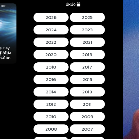
ปีหนัง
2026
2025
2024
2023
2022
2021
Mortal Kombat II
Lee Cronins
 (2026)
Hokum (2026) ห้อง
(2026) มอร์ทัล คอม
Mummy (2026
2020
2019
ลับ
กุมวิญญาณ
แบท 2
โครนิน เดอะ ม
2018
2017
2016
2015
2014
2013
2012
2011
2010
2009
2008
2007