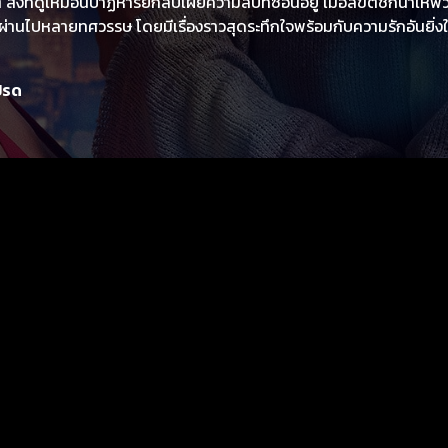
ิ่งที่ดูเหมือนปาฏิหาริย์กลับเผยความลับที่ซ่อนอยู่ เมื่อลิขิตชักนำให้
งผ่านไปหลายทศวรรษ โดยมีเรื่องราวสุดระทึกใจพร้อมกับความรักอันยิ่
ปรด