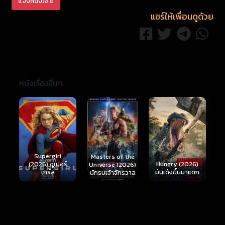
แจ้งหนังเสีย
แชร์ให้เพื่อนดูด้วย
หนังเรื่องอื่นๆ
Ready or Not 2:
Here I Come
S
Masters of the
์
Hungry (2026)
(2026) เกมพร้อม
(
Universe (2026)
มันเด้งขึ้นมาแดก
ตาย 2
นักรบเจ้าจักรวาล