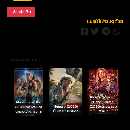
แจ้งหนังเสีย
แชร์ให้เพื่อนดูด้วย
หนังเรื่องอื่นๆ
Ready or Not 2:
Here I Come
S
Masters of the
์
Hungry (2026)
(2026) เกมพร้อม
(
Universe (2026)
มันเด้งขึ้นมาแดก
ตาย 2
นักรบเจ้าจักรวาล