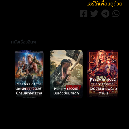
แชร์ให้เพื่อนดูด้วย
หนังเรื่องอื่นๆ
Ready or Not 2:
Here I Come
S
Masters of the
์
Hungry (2026)
(2026) เกมพร้อม
(
Universe (2026)
มันเด้งขึ้นมาแดก
ตาย 2
นักรบเจ้าจักรวาล