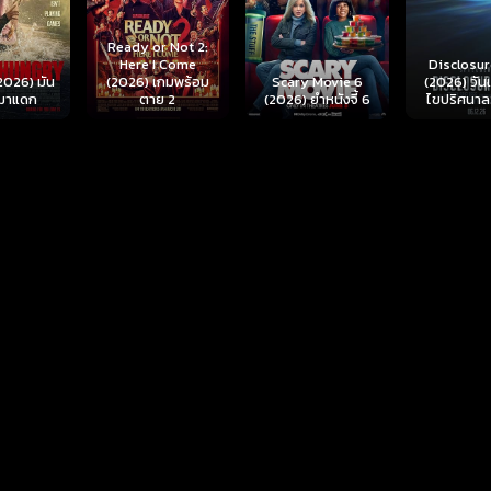
r Not 2:
I Come
Disclosure Day
เกมพร้อม
Scary Movie 6
(2026) วันเปิดโปง
Backrooms
ย 2
(2026) ยำหนังจี้ 6
ไขปริศนาลวงโลก
นรกห้อง