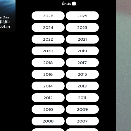
ปีหนัง
2026
2025
Mortal Kombat II
Lee Cronins
 (2026)
Hokum (2026) ห้อง
(2026) มอร์ทัล คอม
Mummy (2026
ลับ
กุมวิญญาณ
แบท 2
โครนิน เดอะ ม
2024
2023
2022
2021
2020
2019
2018
2017
2016
2015
2014
2013
2012
2011
2010
2009
2008
2007