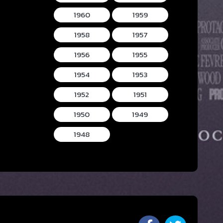
1960
1959
1958
1957
1956
1955
1954
1953
1952
1951
1950
1949
1948