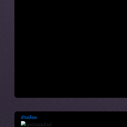
อ่านมังงะ