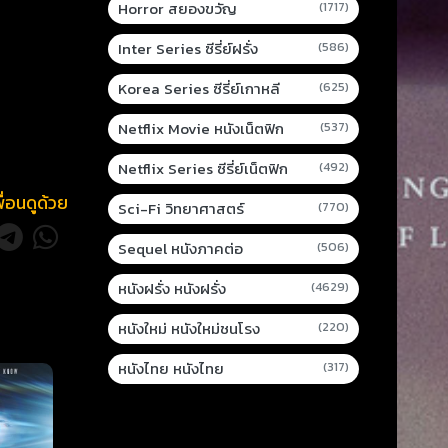
Horror สยองขวัญ
(1717)
Inter Series ซีรี่ย์ฝรั่ง
(586)
Korea Series ซีรี่ย์เกาหลี
(625)
Netflix Movie หนังเน็ตฟิก
(537)
Netflix Series ซีรี่ย์เน็ตฟิก
(492)
พื่อนดูด้วย
Sci-Fi วิทยาศาสตร์
(770)
Sequel หนังภาคต่อ
(506)
หนังฝรั่ง หนังฝรั่ง
(4629)
หนังใหม่ หนังใหม่ชนโรง
(220)
หนังไทย หนังไทย
(317)