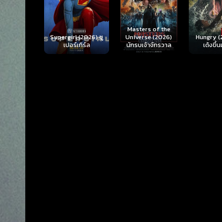
Ready o
Here 
Masters of the
rl (2026) ซู
Hungry (2026) มัน
(2026) 
Universe (2026)
ร์เกิร์ล
เด้งขึ้นมาแดก
ตา
นักรบเจ้าจักรวาล