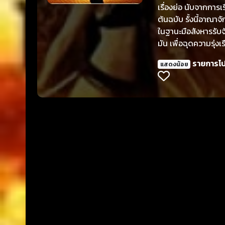
เรื่องย่อ นับจากกา
ต้นฉบับ รั้งนี้อาณา
ในฐานะมือสังหารรับจ
มัน เพื่อฉุดความรุ่
ลี่ เซน.(Titanic).
รายการโ
แสดงน้อย
หนงตระกูล ThefMum