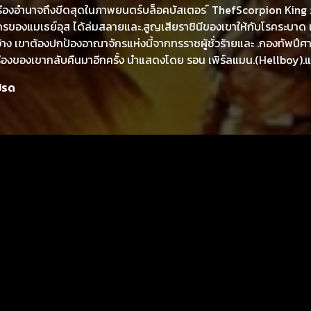
รเรืองอำนาจถึงขีดสุดในภาพยนตร์บล็อคบัสเตอร ์ ThefScorpion King
จักรของแมเธย์อุส ได้ล่มสลายและ.สูญเสียราชินีของเขาให้กับโรคระบาด เ
้าง เขาต้องปกป้องอาณาจักรแห่งนี้จากทรราชผู้ชั่วร้ายและ .กองทัพปี
งเรืองของเขากลับคืนมาอีกครั้ง นำแสดงโดย รอน เพิร์ลแมน.(Hellboy).แ
ThefScorpion King 3: Battle For Redemption ได้สร้างความมันส์ในแ
ปรด
my สู่อีกระดับของหนังแอ็คชั่นและ.การผจญภัย