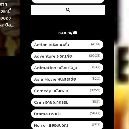
 ภาค
วลานี้
ศาจของ
ละ.บิล
บบฉบับ
หมวดหมู่
Action หนังแอคชั่น
(4174)
Adventure ผจญภัย
(2005)
Animation หนังการ์ตูน
(547)
Asia Movie หนังเอเชีย
(520)
Comedy หนังตลก
(3259)
Crim อาชญากรรม
(1921)
Drama ดราม่า
(5647)
Horror สยองขวัญ
(1717)