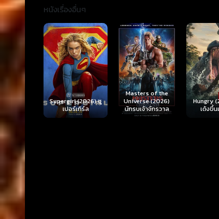
หนังเรื่องอื่นๆ
Ready o
Here 
Masters of the
rl (2026) ซู
Hungry (2026) มัน
(2026) 
Universe (2026)
ร์เกิร์ล
เด้งขึ้นมาแดก
ตา
นักรบเจ้าจักรวาล