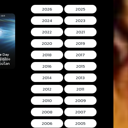
2026
2025
2024
2023
2022
2021
2020
2019
2018
2017
Mortal Kombat II
Lee Cronins
 (2026)
Hokum (2026) ห้อง
(2026) มอร์ทัล คอม
Mummy (2026
ลับ
กุมวิญญาณ
แบท 2
โครนิน เดอะ ม
2016
2015
2014
2013
2012
2011
2010
2009
2008
2007
2006
2005