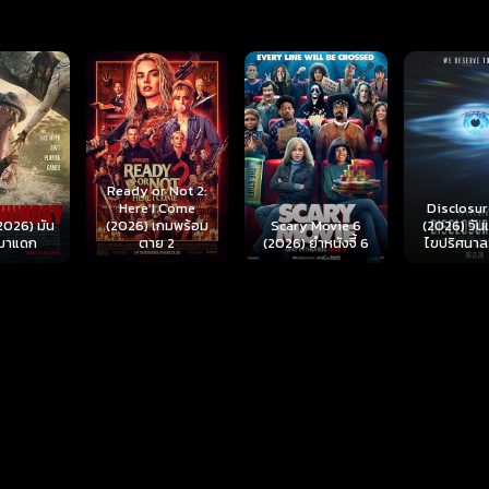
r Not 2:
I Come
Disclosure Day
เกมพร้อม
Scary Movie 6
(2026) วันเปิดโปง
Backrooms
ย 2
(2026) ยำหนังจี้ 6
ไขปริศนาลวงโลก
นรกห้อง