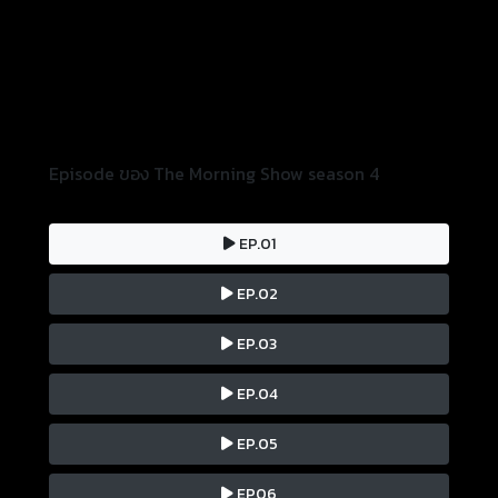
Episode ของ The Morning Show season 4
EP.01
EP.02
EP.03
EP.04
EP.05
EP06