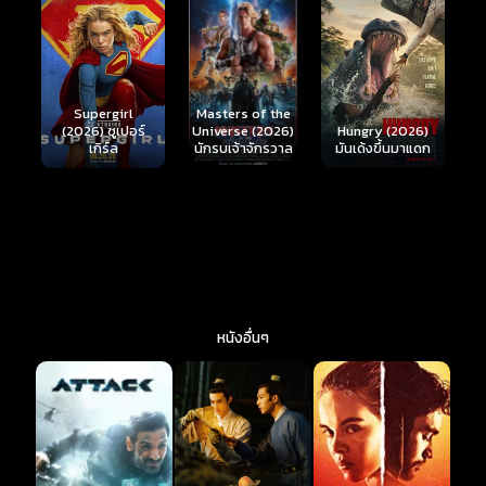
Ready or Not 2:
Here I Come
S
Masters of the
์
Hungry (2026)
(2026) เกมพร้อม
(
Universe (2026)
มันเด้งขึ้นมาแดก
ตาย 2
นักรบเจ้าจักรวาล
หนังอื่นๆ