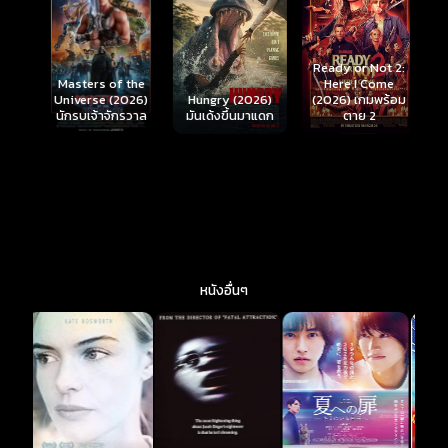
Ready or Not 2:
Here I Come
S
Masters of the
์
Hungry (2026)
(2026) เกมพร้อม
(
Universe (2026)
มันเด้งขึ้นมาแดก
ตาย 2
นักรบเจ้าจักรวาล
หนังอื่นๆ