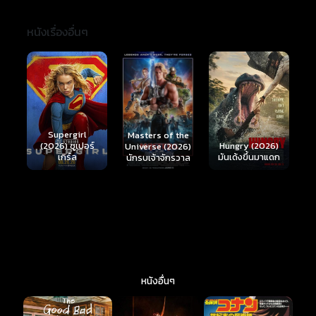
หนังเรื่องอื่นๆ
Ready or Not 2:
Here I Come
S
Masters of the
์
Hungry (2026)
(2026) เกมพร้อม
(
Universe (2026)
มันเด้งขึ้นมาแดก
ตาย 2
นักรบเจ้าจักรวาล
หนังอื่นๆ