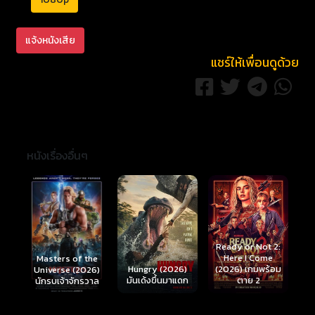
แจ้งหนังเสีย
แชร์ให้เพื่อนดูด้วย
หนังเรื่องอื่นๆ
Ready or Not 2:
Here I Come
S
Masters of the
์
Hungry (2026)
(2026) เกมพร้อม
(
Universe (2026)
มันเด้งขึ้นมาแดก
ตาย 2
นักรบเจ้าจักรวาล