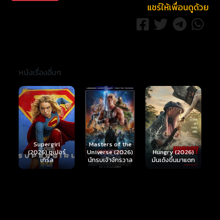
แชร์ให้เพื่อนดูด้วย
หนังเรื่องอื่นๆ
Ready or Not 2:
Here I Come
S
Masters of the
์
Hungry (2026)
(2026) เกมพร้อม
(
Universe (2026)
มันเด้งขึ้นมาแดก
ตาย 2
นักรบเจ้าจักรวาล