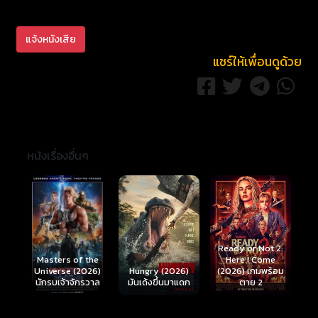
แจ้งหนังเสีย
แชร์ให้เพื่อนดูด้วย
หนังเรื่องอื่นๆ
Ready or Not 2:
Here I Come
S
Masters of the
์
Hungry (2026)
(2026) เกมพร้อม
(
Universe (2026)
มันเด้งขึ้นมาแดก
ตาย 2
นักรบเจ้าจักรวาล