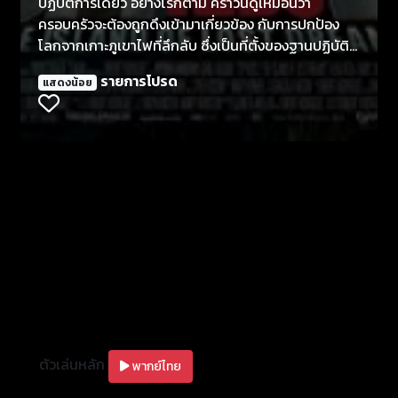
ปฏิบัติการเดี่ยว อย่างไรก็ตาม คราวนี้ดูเหมือนว่า
ครอบครัวจะต้องถูกดึงเข้ามาเกี่ยวข้อง กับการปกป้อง
โลกจากเกาะภูเขาไฟที่ลึกลับ ซึ่งเป็นที่ตั้งของฐานปฏิบัติ
การของนักวิทยาศาสตร์สติฟั่นเฟือน พร้อมกับเหล่าสัตว์
รายการโปรด
แสดงน้อย
ประหลาดที่ถูกเขาสร้างขึ้นมา แถมด้วยอุปสรรค์ใหญ่อีก
อย่างหนึ่งของสายลับ นั่นคือ เครื่องมือสิ่งประดิษฐ์ของ
พวกเขา ไม่สามารถจะปฏิบัติการบนดินแดนของเกาะ
ลึกลับนี้ได้ สิ่งเดียวที่พวกเขาใช้ได้คือเชาว์ปัญญาเท่านั้น
ตัวเล่นหลัก
พากย์ไทย