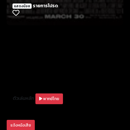
ลักพาตัวไป ผู้ต้องสงสัยที่อาจมีส่วนเกี่ยวข้องกับการ
รายการโปรด
แสดงน้อย
หายตัวอย่างลึกลับครั้งนี้คือเฟีแกน ฟลุพ.(อลัน คัม
มิ่ง).พ่อมดแห่งเทคโนโลยีผู้ครอบครองเครื่องมือพิเศษที่
ประดิษฐ์ขึ้นมาสำหรับเปลี่ยนแปลงร่าง ชะตาของอดีต
สายลับทั้งสองและ.อาจหมายถึงชะตาของโลกจะเป็น
อย่างไร? ขึ้นอยู่กับความกล้าหาญและ.ปฏิบัติการของเด็ก
น้อยสองคน คาร์เมน และ.จูนี่ คอร์เทซ ผู้ซี่งผ่านการฝึกฝน
วิชาสายลับจากโรงเรียนประถมและ.วีดีโอเกมส์ พร้อม
ด้วยอาวุธสุดไฮเทค ใน Spy Kids หรือ “พยัคฆ์จิ๋วไฮเทค
ผ่าโลก” ผลงานล่าสุดของผู้กำกับชื่อดัง โรเบิร์ต โรดริเกซ
ตัวเล่นหลัก
พากย์ไทย
แจ้งหนังเสีย