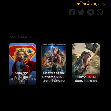
แชร์ให้เพื่อนดูด้วย
หนังเรื่องอื่นๆ
Ready or Not 2:
Here I Come
S
Masters of the
์
Hungry (2026)
(2026) เกมพร้อม
(
Universe (2026)
มันเด้งขึ้นมาแดก
ตาย 2
นักรบเจ้าจักรวาล