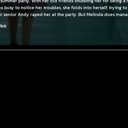
summer party. With her old friends snubbing her for being a r
o busy to notice her troubles, she folds into herself, trying to
tar senior Andy raped her at the party. But Melinda does mana
 art class headed by Mr. Freeman
ปรด