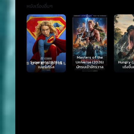
หนังเรื่องอื่นๆ
Ready o
Here 
Masters of the
rl (2026) ซู
Hungry (2026) มัน
(2026) 
Universe (2026)
ร์เกิร์ล
เด้งขึ้นมาแดก
ตา
นักรบเจ้าจักรวาล