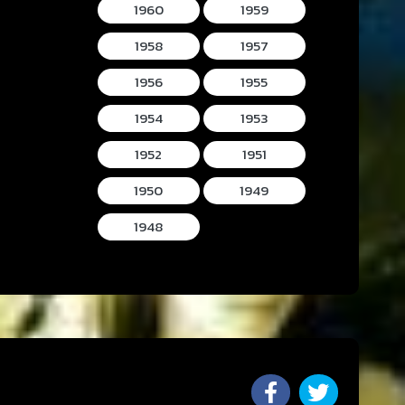
1960
1959
1958
1957
1956
1955
1954
1953
1952
1951
1950
1949
1948