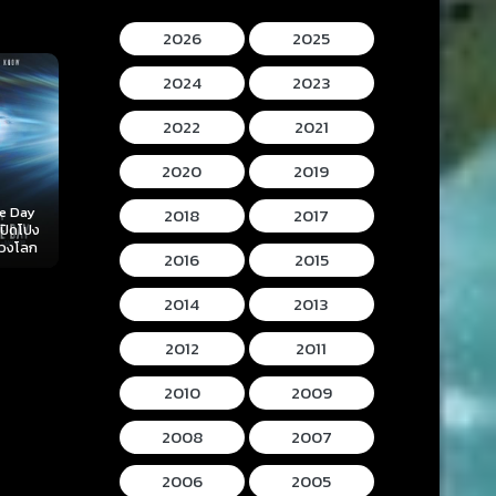
2026
2025
2024
2023
2022
2021
2020
2019
Mortal Kombat II
Lee Cronins
2018
2017
 (2026)
Hokum (2026) ห้อง
(2026) มอร์ทัล คอม
Mummy (2026
ลับ
กุมวิญญาณ
แบท 2
โครนิน เดอะ ม
2016
2015
2014
2013
2012
2011
2010
2009
2008
2007
2006
2005