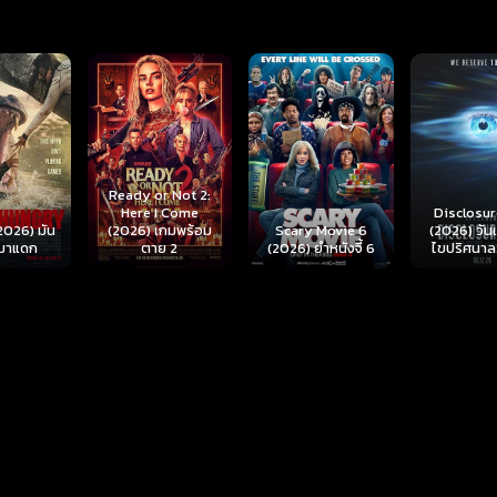
r Not 2:
I Come
Disclosure Day
เกมพร้อม
Scary Movie 6
(2026) วันเปิดโปง
Backrooms
ย 2
(2026) ยำหนังจี้ 6
ไขปริศนาลวงโลก
นรกห้อง