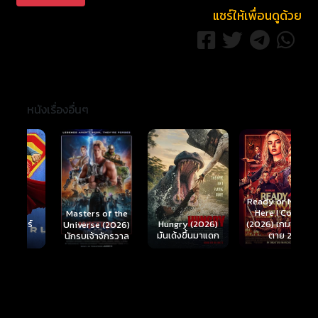
แชร์ให้เพื่อนดูด้วย
หนังเรื่องอื่นๆ
Ready or Not 2:
Here I Come
S
Masters of the
์
Hungry (2026)
(2026) เกมพร้อม
(
Universe (2026)
มันเด้งขึ้นมาแดก
ตาย 2
นักรบเจ้าจักรวาล