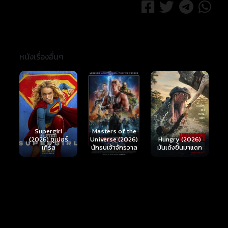
หนังเรื่องอื่นๆ
Ready or Not 2:
Here I Come
Masters of the
ร์
Hungry (2026)
(2026) เกมพร้อม
Universe (2026)
มันเด้งขึ้นมาแดก
ตาย 2
นักรบเจ้าจักรวาล