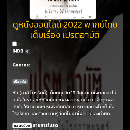
ดูหนังออนไลน์ 2022 พากย์ไทย
เต็มเรื่อง เปรตอาบัติ
-
IMDB
6
Genres:
เรื่องย่อ
ซัน (ชาลี ไตรรัตน์) เด็กหนุ่มวัย 19 ปีผู้เอาแต่ใจตนเอง ไม่
สนใจใคร และใช้ชีวิตคึกคะนองอย่างสุดขั้ว เขาจึงถูกพ่อ
บังคับให้มาบวชเณรเพื่อดัดนิสัย การบวชอย่างไม่เต็มใจ
ไร้ศรัทธา และด้วยความรู้สึกที่ไม่เข้าใจว่าตนเองทำผิด
อะไรนักหนา จึงทำให้ซันยังคงใช้ชีวิตเหมือนปกติทั่วไปแม้
รายการโปรด
แสดงน้อย
จะอยู่ในผ้าเหลืองแล้วก็ตาม รวมถึงการแอบคบหากับ ฝ้าย