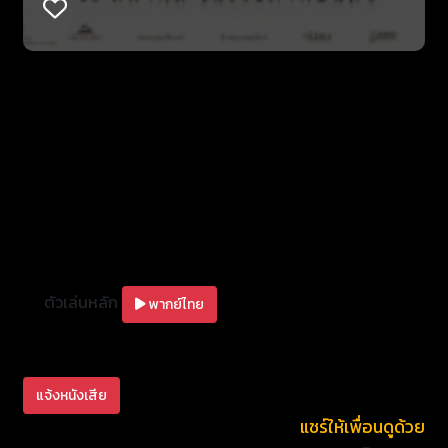
(พลอย ศรนรินทร์) สาววัยรุ่นท้องถิ่นผู้โหยหาในความรัก
ซึ่งเหมือนเป็นสิ่งยึดเหนี่ยวเดียวที่ทั้งคู่มีให้แก่กันและเชื่อ
มั่นว่าไม่ใช่เรื่องผิดแต่อย่างใด ทุกการกระทำที่ท้าทายการ
อาบัตินี้ ทำให้เณรซันต้องเข้าไปพัวพันกับเหตุการณ์
ลึกลับชวนขนหัวลุกที่ถูกปกปิดไว้ภายในวัด ทั้งเรื่องราว
ความสัมพันธ์ของสีกากับพระ การเผชิญหน้ากับผีเปรตที่
ตามมาขอส่วนบุญและทวงคืนชีวิตที่ต่างเชื่อมโยงกัน
อย่างคาดไม่ถึงรวมทั้งความผิดที่เขากำลังวิ่งหนี ก็เข้ามา
ตอกย้ำให้เขาต้องชดใช้อย่างหลีกเลี่ยงไม่ได้
ตัวเล่นหลัก
พากย์ไทย
แจ้งหนังเสีย
แชร์ให้เพื่อนดูด้วย