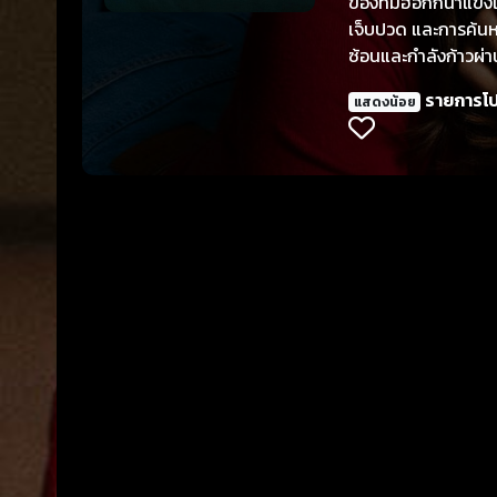
ของทีมฮอกกี้น้ำแข็ง
เจ็บปวด และการค้นหา
ซ้อนและกำลังก้าวผ่า
สนุกสนาน ของคู่ขั้ว
รายการโ
แสดงน้อย
เด่นทีมนักกีฬาฮอกกี