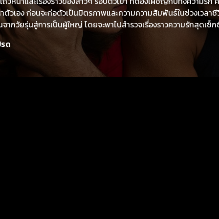
แถวหน้าและเรื่องราวของสาวๆ รอบตัวเขา ที่ต้องเผชิญกับทั้งความรัก 
ตัวเอง ก่อนจะก่อตัวเป็นมิตรภาพและความความสัมพันธ์ในช่วงเวลาชีวิ
นจากวัยรุ่นสู่การเป็นผู้ใหญ่ โดยจะพาไปสำรวจเรื่องราวความรักสุดเซ็กซ
ตรงข้ามกันระหว่าง Hannah นักแต่งเพลงสาวผู้เงียบขรึม และ Garrett
ปรด
้แห่ง Briar University