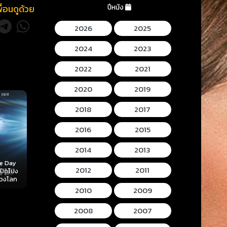
ปีหนัง
พื่อนดูด้วย
2026
2025
2024
2023
2022
2021
2020
2019
2018
2017
2016
2015
2014
2013
Mortal Kombat II
Lee Cronins
2012
2011
 (2026)
Hokum (2026) ห้อง
(2026) มอร์ทัล คอม
Mummy (2026
ลับ
กุมวิญญาณ
แบท 2
โครนิน เดอะ ม
2010
2009
2008
2007