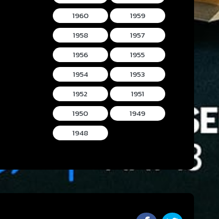
1960
1959
1958
1957
1956
1955
1954
1953
1952
1951
1950
1949
1948