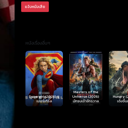
แจ้งหนังเสีย
หนังเรื่องอื่นๆ
Ready o
Here 
Masters of the
rl (2026) ซู
Hungry (2026) มัน
(2026) 
Universe (2026)
ร์เกิร์ล
เด้งขึ้นมาแดก
ตา
นักรบเจ้าจักรวาล