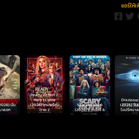
แชร์ให้เ
r Not 2:
I Come
Disclosure Day
เกมพร้อม
Scary Movie 6
(2026) วันเปิดโปง
Backrooms
ย 2
(2026) ยำหนังจี้ 6
ไขปริศนาลวงโลก
นรกห้อง