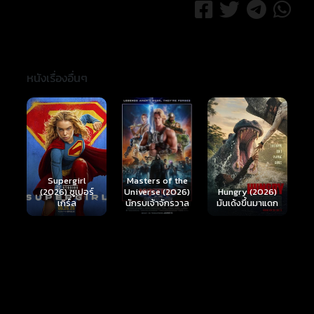
หนังเรื่องอื่นๆ
Ready or Not 2:
Here I Come
S
Masters of the
์
Hungry (2026)
(2026) เกมพร้อม
(
Universe (2026)
มันเด้งขึ้นมาแดก
ตาย 2
นักรบเจ้าจักรวาล