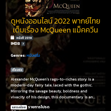
ดูหนังออนไลน์ 2022 พากย์ไทย
เต็มเรื่อง McQueen แม็คควีน
หนังปี 2018
IMDB
7
Genres:
หนังฝรั่ง
เรื่องย่อ
Alexander McQueen's rags-to-riches story is a
modern-day fairy tale, laced with the gothic.
Mirroring the savage beauty, boldness and
vivacity of his design, this documentary is an
intimate revelation of McQueen's own world,
รายการโปรด
แสดงน้อย
both tortured and inspired, which celebrates a