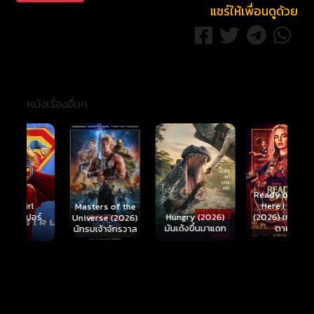
แชร์ให้เพื่อนดูด้วย
หนังเรื่องอื่นๆ
Ready or Not 2:
Here I Come
S
Masters of the
์
Hungry (2026)
(2026) เกมพร้อม
(
Universe (2026)
มันเด้งขึ้นมาแดก
ตาย 2
นักรบเจ้าจักรวาล