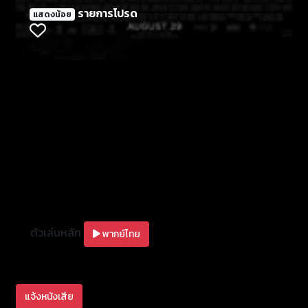
ดัดแปลงจากนิยายของ แมตต์ บอนดูแรนต์ โดย นิค เคฟ
รายการโปรด
แสดงน้อย
(The Proposition) อดีตร็อคสตาร์ที่หันมาจับงานเขียน
บท Lawless จะพาผู้ชมไปยังยุคเศรษฐกิจตกต่าใน
อเมริกา (30’s) ฉากหลังอยู่ที่เมืองเล็กๆ แห่งหนึ่งในรัฐ
เวอร์จิเนีย ในตอนนั้นรัฐบาลประกาศขึ้นภาษีสุราและจำกัด
ทำให้ธุรกิจค้าเหล้าเถื่อนทากาไรอย่างสวยงาม หากแต่
ต้องต่อกรกับเงื้อมือกฏหมายไปด้วยพร้อมๆ กัน ตัวละคร
หลักของหนัง คือ สามพี่น้องตระกูลบอนดูแรนต์ (รับบท
โดย ทอม ฮาร์ดี้, ไชอา ลาเบิฟ และ เจสัน คลาร์ก) ที่หนึ่ง
ในนั้นเกิดหัวการค้า คิดมาจับธุรกิจเหล้าเถื่อน แต่ดันไป
กระตุกหนวดมาเฟียที่คุมตลาดมืดด้านนี้อยู่ จนพี่น้องคน
อื่นต้องติดร่างแหอาชญากรรมไปด้วยพร้อมๆ กันขึ้นชื่อ
ว่าเป็นงานของ จอห์น ฮิลล์โคท คนดูก็จะได้รับการการันตี
ได้ในระดับหนึ่งว่า นี่เป็นหนังดราม่าที่จะเข้มข้น ไม่
ตัวเล่นหลัก
ประนีประนอม และนาพาอารมณ์ของคนดูไปยังจุด
พากย์ไทย
ตึงเครียดอันดาดิ่ง เสริมทัพด้วยนักแสดงระดับฝีมือ ทั้ง
พระเอกหนุ่มดาวรุ่ง ไชอา ลาเบิฟ (Transformer) , ทอม
ฮาร์ดี้ (The Dark Knight Rises) นางเอกรุ่นใหม่อย่าง เจ
แจ้งหนังเสีย
สสิก้า เชสเทน (The Help), มิอา วาชอิคอฟสก้า (Jane