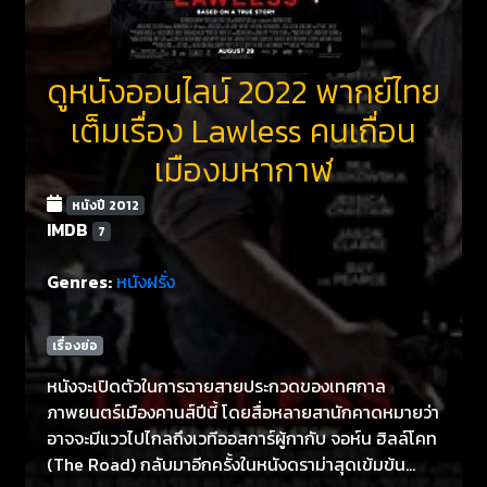
ดูหนังออนไลน์ 2022 พากย์ไทย
เต็มเรื่อง Lawless คนเถื่อน
เมืองมหากาฬ
หนังปี 2012
IMDB
7
Genres:
หนังฝรั่ง
เรื่องย่อ
หนังจะเปิดตัวในการฉายสายประกวดของเทศกาล
ภาพยนตร์เมืองคานส์ปีนี้ โดยสื่อหลายสานักคาดหมายว่า
อาจจะมีแววไปไกลถึงเวทีออสการ์ผู้กากับ จอห์น ฮิลล์โคท
(The Road) กลับมาอีกครั้งในหนังดราม่าสุดเข้มข้น