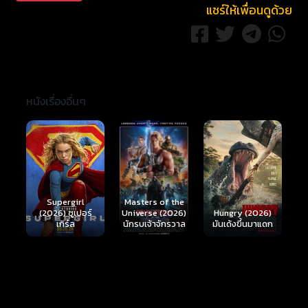
Eyre) พร้อมด้วยนักแสดงขายฝีมืออย่าง กาย เพียร์ซ
แชร์ให้เพื่อนดูด้วย
และ แกรี่ โอลด์แมน ที่เพิ่งผ่านไปกับ The Dark Knight
Rises นี้ ผลงานการกำกับของ จอห์น ฮิลล์โค้ท ที่ฝากผล
งานคุณภาพมาแล้วอย่าง The Road นำแสดงโดย วิกโก้
มอร์เทนเซน โดยครั้งนี้เขาได้รวบรวมดาราแถวหน้าเอาไว้
อย่างคับคั่ง ไม่ว่าจะเป็น ไชอา ลาเบิร์ฟ, ทอม ฮาร์ดี, แกรี่
หนังเรื่องอื่นๆ
โอลด์แมน, กาย เพียร์ซ, เจสซิกา แชสเทน และ มีอา วาสิ
โกวสกา Lawless ดัดแปลงจากงานเขียนของ แมต บอน
ดูแรนท์ ที่ชื่อ The Wettest County in the World สร้าง
จากเรื่องจริงของ แจ็ค (ไชอา ลาบัฟ), ฟอเรส (ทอม
ฮาร์ดี) และ โฮเวิร์ด (เจสัน คลาร์ก) สามพี่น้องตระกูลบอน
ดูแรนท์ ที่ต้มเหล้าเถื่อนขายในยุคที่อเมริกามีกฎห้าม
Ready or Not 2:
Here I Come
S
Masters of the
จำหน่ายและผลิตสุรา แต่แล้วพวกเขาก็ต้องเข้าไปพัวพัน
์
Hungry (2026)
(2026) เกมพร้อม
(
Universe (2026)
กับความรุนแรง เมื่อ แจ็ค ตัดสินใจทำงานให้กับกลุ่ม
มันเด้งขึ้นมาแดก
ตาย 2
นักรบเจ้าจักรวาล
มาเฟียท้องถิ่นที่นำโดย ฟลอยด์ แบนเนอร์ (แกรี่ โอลด์
แมน) หัวหน้าแก๊งค์สุดโหด รวมถึงเจ้าหน้าที่รัฐบาล ชาร์ลี
เรคส์ (กาย เพียร์ซ) ที่ได้รับมอบหมายให้เข้ามากวาดล้าง
แต่ก็แอบหาประโยชน์ที่ดีที่สุดให้ตัวเองอีกด้วยหละนะ