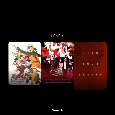
หนังอื่นๆ
Search