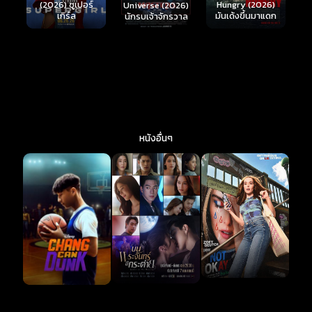
์
Hungry (2026)
(2026) เกมพร้อม
(
Universe (2026)
มันเด้งขึ้นมาแดก
ตาย 2
นักรบเจ้าจักรวาล
หนังอื่นๆ