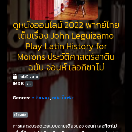
ดูหนังออนไลน์ 2022 พากย์ไทย
เต็มเรื่อง John Leguizamo
Play Latin History for
Morons ประวัติศาสตร์ลาติน
ฉบับ จอนห์ เลอกิซาโม่
หนังปี 2018
IMDB
7.5
Genres:
หนังตลก
,
หนังเน็ตฟิก
เรื่องย่อ
การแสดงบรอดเวย์แบบฉายเดี่ยวของ จอนห์ เลอกิซาโม่