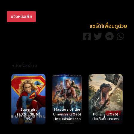
แจ้งหนังเสีย
แชร์ให้เพื่อนดูด้วย
หนังเรื่องอื่นๆ
Ready or Not 2:
Here I Come
S
Masters of the
์
Hungry (2026)
(2026) เกมพร้อม
(
Universe (2026)
มันเด้งขึ้นมาแดก
ตาย 2
นักรบเจ้าจักรวาล