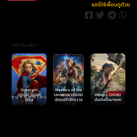
แชร์ให้เพื่อนดูด้วย
หนังเรื่องอื่นๆ
Ready or Not 2:
Here I Come
S
Masters of the
์
Hungry (2026)
(2026) เกมพร้อม
(
Universe (2026)
มันเด้งขึ้นมาแดก
ตาย 2
นักรบเจ้าจักรวาล