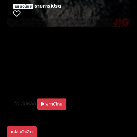
ซึ่งทุกหลักฐานของการสืบสวนล้วนชี้ตัวไปที่ “จอห์น เคร
รายการโปรด
แสดงน้อย
เมอร์” หรือ “จิ๊กซอว์” ที่ตายไปแล้วหลายปี เงื่อนงำนี้จึงนำ
ไปสู่การไขคำตอบและไล่ล่าตัวว่าใครกันที่มารับช่วงต่อ
ของความโหดนี้ ก่อนที่จะมีผู้ตกเป็นเหยื่อการทรมานสุด
วิปริตของมัน
ตัวเล่นหลัก
พากย์ไทย
แจ้งหนังเสีย