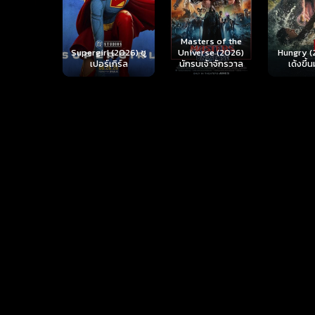
Ready o
Here 
Masters of the
rl (2026) ซู
Hungry (2026) มัน
(2026) 
Universe (2026)
ร์เกิร์ล
เด้งขึ้นมาแดก
ตา
นักรบเจ้าจักรวาล