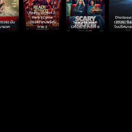
r Not 2:
I Come
Disclosure Day
เกมพร้อม
Scary Movie 6
(2026) วันเปิดโปง
Backrooms
ย 2
(2026) ยำหนังจี้ 6
ไขปริศนาลวงโลก
นรกห้อง