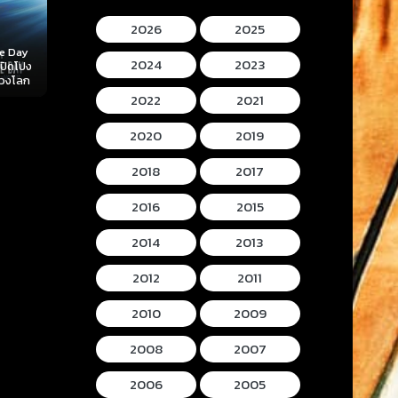
2026
2025
Mortal Kombat II
Lee Cronins
2024
2023
 (2026)
Hokum (2026) ห้อง
(2026) มอร์ทัล คอม
Mummy (2026
ลับ
กุมวิญญาณ
แบท 2
โครนิน เดอะ ม
2022
2021
2020
2019
2018
2017
2016
2015
2014
2013
2012
2011
2010
2009
2008
2007
2006
2005