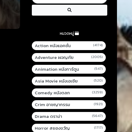
หมวดหมู่
Action หนังแอคชั่น
(4174)
Adventure ผจญภัย
(2005)
Animation หนังการ์ตูน
(547)
Asia Movie หนังเอเชีย
(520)
Comedy หนังตลก
(3259)
Crim อาชญากรรม
(1921)
Drama ดราม่า
(5647)
Horror สยองขวัญ
(1717)