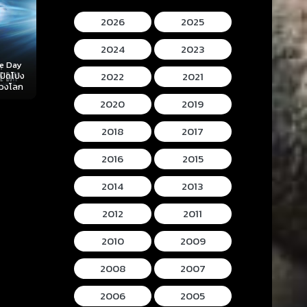
2026
2025
2024
2023
Mortal Kombat II
Lee Cronins
2022
2021
 (2026)
Hokum (2026) ห้อง
(2026) มอร์ทัล คอม
Mummy (2026
ลับ
กุมวิญญาณ
แบท 2
โครนิน เดอะ ม
2020
2019
2018
2017
2016
2015
2014
2013
2012
2011
2010
2009
2008
2007
2006
2005