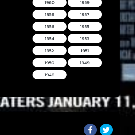
1960
1959
1958
1957
1956
1955
1954
1953
1952
1951
1950
1949
1948