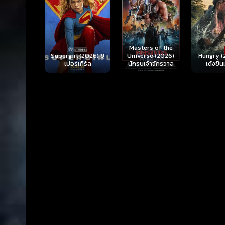
Ready o
Here 
Masters of the
rl (2026) ซู
Hungry (2026) มัน
(2026) 
Universe (2026)
ร์เกิร์ล
เด้งขึ้นมาแดก
ตา
นักรบเจ้าจักรวาล