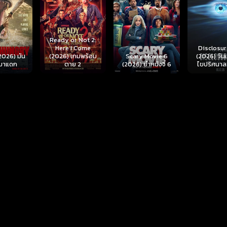
r Not 2:
I Come
Disclosure Day
เกมพร้อม
Scary Movie 6
(2026) วันเปิดโปง
Backrooms
ย 2
(2026) ยำหนังจี้ 6
ไขปริศนาลวงโลก
นรกห้อง