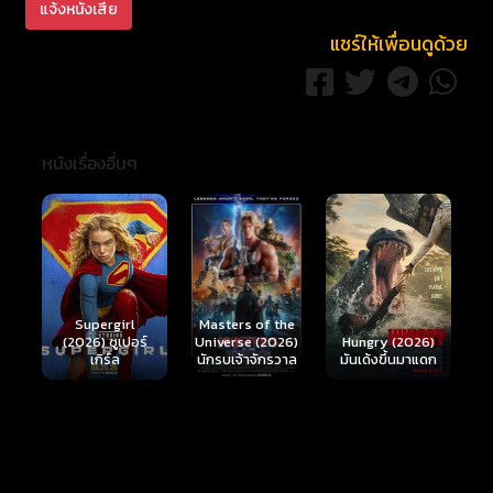
แจ้งหนังเสีย
แชร์ให้เพื่อนดูด้วย
หนังเรื่องอื่นๆ
Ready or Not 2:
Here I Come
S
Masters of the
์
Hungry (2026)
(2026) เกมพร้อม
(
Universe (2026)
มันเด้งขึ้นมาแดก
ตาย 2
นักรบเจ้าจักรวาล