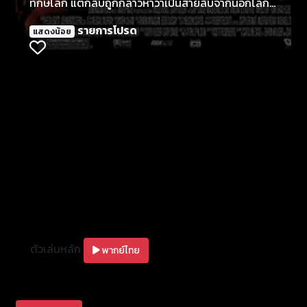
ทักษ์โลก แต่กลับถูกกล่าวหาว่าเป็นสายลับจากนอกโลก
ทำให้เขาได้กลายเป็นผู้ต้องหาระดับชาติและโดนตามล่าเ
รายการโปรด
แสดงน้อย
อาชีวิตจากองค์การลับ อี เอส เอ เขาต้องพิสูจน์ความ
บริสุทธิ์ของตัวเองให้ได้ และยิ่งเข้าใกล้หลักฐานมากเท่า
ไหร่ความจริงที่ไม่คาด คิดก็ยิ่งใกล้จะถูกเปิดเผยมาก
เท่านั้น
ตัวเล่นหลัก
พากย์ไทย