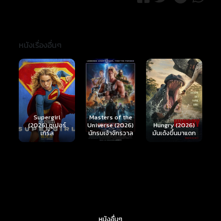
หนังเรื่องอื่นๆ
Ready or Not 2:
Here I Come
S
Masters of the
์
Hungry (2026)
(2026) เกมพร้อม
(
Universe (2026)
มันเด้งขึ้นมาแดก
ตาย 2
นักรบเจ้าจักรวาล
หนังอื่นๆ