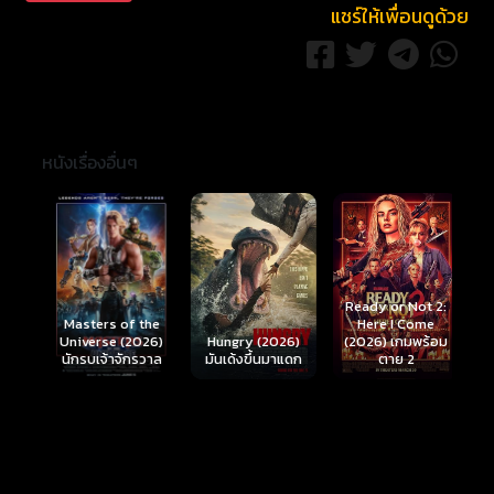
แชร์ให้เพื่อนดูด้วย
หนังเรื่องอื่นๆ
Ready or Not 2:
Here I Come
S
Masters of the
์
Hungry (2026)
(2026) เกมพร้อม
(
Universe (2026)
มันเด้งขึ้นมาแดก
ตาย 2
นักรบเจ้าจักรวาล