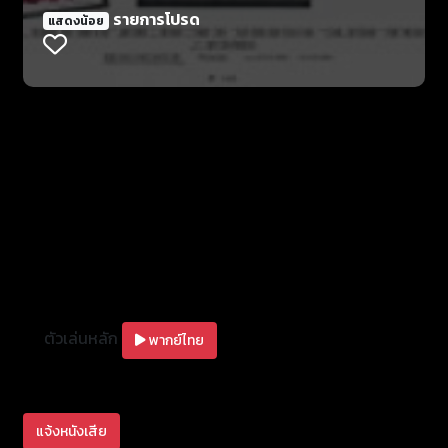
เด็กๆจึงต้องหาทางกลับบ้านกลางสนามหญ้าหลังบ้าน
รายการโปรด
แสดงน้อย
หนีเอาตัวรอดจากเครื่องรดน้ำสนามหญ้า ผึ้งตัวร้าย
เครื่องตัดหญ้า และอื่นๆอีกมากมาย
ตัวเล่นหลัก
พากย์ไทย
แจ้งหนังเสีย