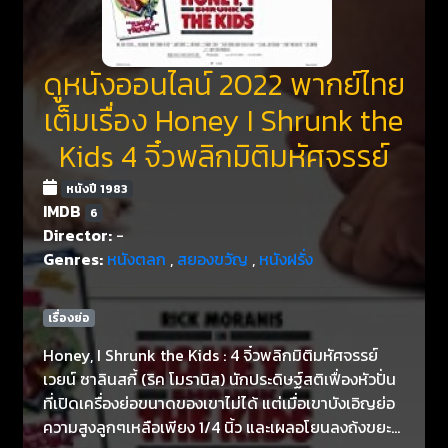
ดูหนังออนไลน์ 2022 พากย์ไทย
เต็มเรื่อง Honey I Shrunk the
Kids 4 จิ๋วพลิกมิติมหัศจรรย์
หนังปี 1983
IMDB
6
Director:
-
Genres:
หนังตลก
,
สยองขวัญ
,
หนังฝรั่ง
เรื่องย่อ
Honey, I Shrunk the Kids : 4 จิ๋วพลิกมิติมหัศจรรย์
เวยน์ ซาลินสกี้ (ริค โมรานิส) นักประดิษฐ์สติเฟื่องหัวปั่น
ที่เปิดเครื่องย่อขนาดของเขาไม่ได้ แต่เมื่อเขาบังเอิญย่อ
ความสูงลูกๆเหลือเพียง 1/4 นิ้ว และเผลอโยนลงถ้งขยะ