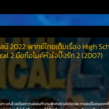
ลน์ 2022 พากย์ไทยเต็มเรื่อง High Sc
al 2 มือถือไมค์หัวใจปิ๊งรัก 2 (2007)
นุ่มๆ แห่งไวลด์แคทวางแผนทำงานพิเศษช่วงปิดเทอม ทรอยเป็นคนแรกที่ได้