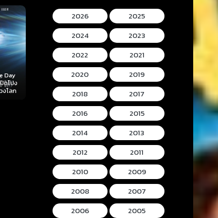
2026
2025
2024
2023
2022
2021
2020
2019
Mortal Kombat II
Lee Cronins
 (2026)
Hokum (2026) ห้อง
(2026) มอร์ทัล คอม
Mummy (2026
ลับ
กุมวิญญาณ
แบท 2
โครนิน เดอะ ม
2018
2017
2016
2015
2014
2013
2012
2011
2010
2009
2008
2007
2006
2005