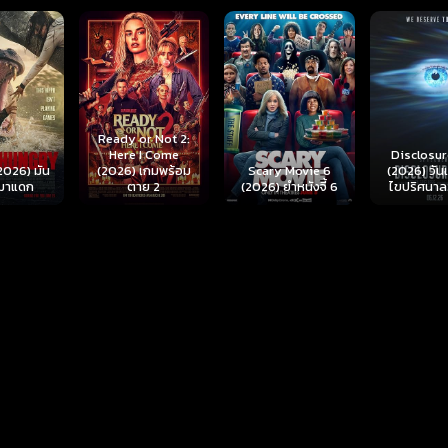
r Not 2:
I Come
Disclosure Day
เกมพร้อม
Scary Movie 6
(2026) วันเปิดโปง
Backrooms
ย 2
(2026) ยำหนังจี้ 6
ไขปริศนาลวงโลก
นรกห้อง