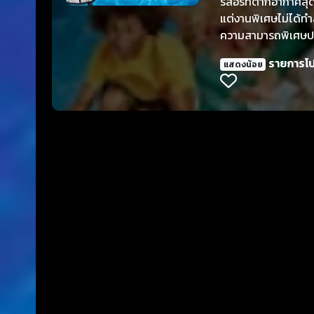
รีสอร์ทตากอากาศสุด
แต่งานพิเศษไม่ได้
ความสามารถพิเศษประจำ
เปย์และไรอันคือศัตร
รายการโ
แสดงน้อย
ในทีมไวลด์แคทและคว