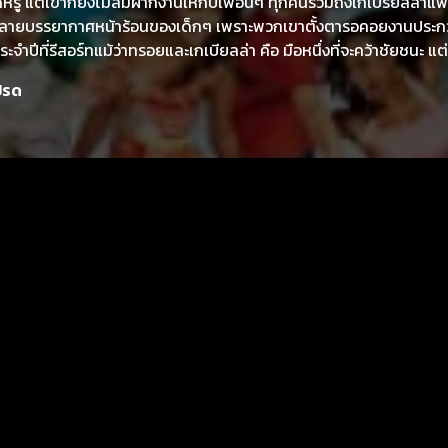
หรู แต่เขาก็ยังไม่ลืมฝากงานให้กับเพื่อนๆ ทุกคนรวมถึงเกเบรียลล่าแ
ทำลายบรรยากาศหน้าร้อนของเด็กๆ เพราะพวกเขาตั้งตารอคอยงานประ
ปีที่รีสอร์ทแม้ว่าทรอยและเกเบียลล่า คือ มือหนึ่งที่จะคว้าชัยชนะ แต่
ูตัวป่วนที่ยอมทำทุกอย่างเพื่อคว้าตำแหน่งชนะเลิศแม้ว่าจะต้องทำลายม
ปรด
ามรักระหว่างทรอยและเกเบียลล่าก็ตามที