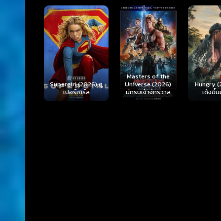
Ready o
Here 
Masters of the
rl (2026) ซู
Hungry (2026) มัน
(2026) 
Universe (2026)
ร์เกิร์ล
เด้งขึ้นมาแดก
ตา
นักรบเจ้าจักรวาล