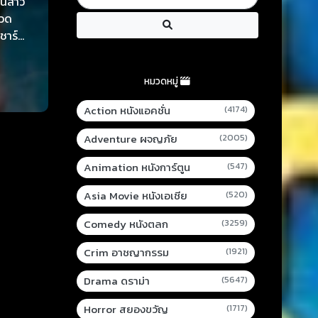
ฟนสาว
กวด
ชาร์
ิตรภาพ
หมวดหมู่
Action หนังแอคชั่น
(4174)
Adventure ผจญภัย
(2005)
Animation หนังการ์ตูน
(547)
Asia Movie หนังเอเชีย
(520)
Comedy หนังตลก
(3259)
Crim อาชญากรรม
(1921)
Drama ดราม่า
(5647)
Horror สยองขวัญ
(1717)