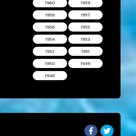
1960
1959
1958
1957
1956
1955
1954
1953
1952
1951
1950
1949
1948