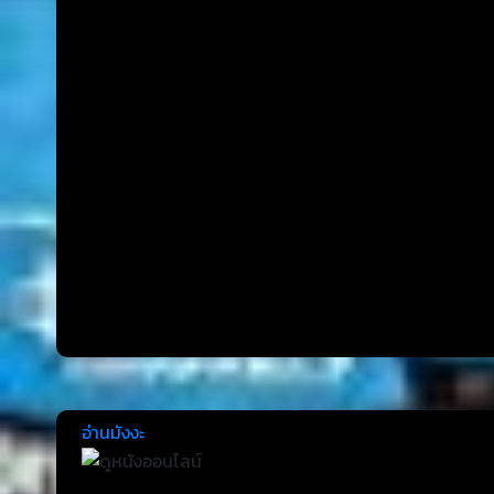
อ่านมังงะ