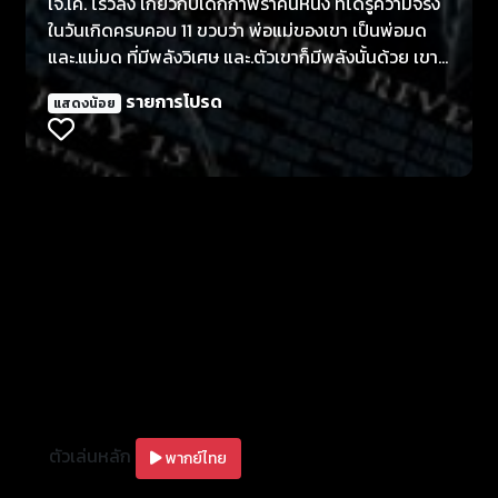
เจ.เค. โรว์ลิ่ง เกี่ยวกับเด็กกำพร้าคนหนึ่ง ที่ได้รู้ความจริง
ในวันเกิดครบคอบ 11 ขวบว่า พ่อแม่ของเขา เป็นพ่อมด
และ.แม่มด ที่มีพลังวิเศษ และ.ตัวเขาก็มีพลังนั้นด้วย เขา
จึงเดินทางสู่ โรงเรียนพ่อมด ฮอกวอตส์ และ.ได้รู้จักกับ
รายการโปรด
แสดงน้อย
เพื่อนใหม่ ที่ร่วมกันผจญภัย และ.ชื่นชมความสวยงาม น่า
ประทับใจของโรงเรียน ตลอดจนค้นหา ความสามารถ
พิเศษของตน และ.พบบ้านและ.ครอบครัว ที่เขาไม่เคยมีมา
ก่อน
ตัวเล่นหลัก
พากย์ไทย