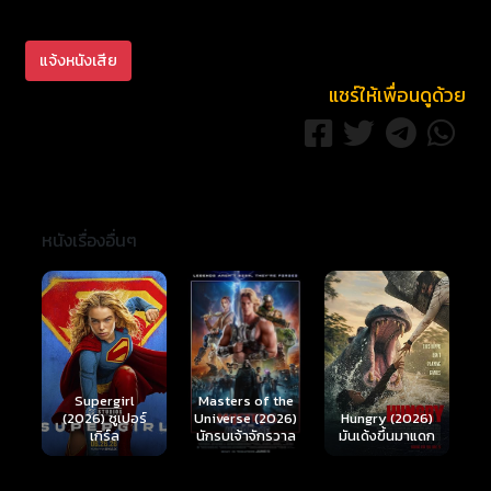
แจ้งหนังเสีย
แชร์ให้เพื่อนดูด้วย
หนังเรื่องอื่นๆ
Ready or Not 2:
Here I Come
S
Masters of the
์
Hungry (2026)
(2026) เกมพร้อม
(
Universe (2026)
มันเด้งขึ้นมาแดก
ตาย 2
นักรบเจ้าจักรวาล