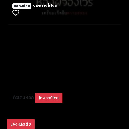
คิดว่าการเข้าพักในโรงแรมแห่งหนึ่งจะมีเรื่องสยองขวัญที่
รายการโปรด
แสดงน้อย
คาดไม่ถึง ห้อง 1174 คือสัญญาณบอกว่า “เข้าได้ แต่ออก
ไม่ได้” เตรียมตัวให้พร้อมเปิดมิติสยองขวัญสั่นประสาทที่
คาดไม่ถึง
ตัวเล่นหลัก
พากย์ไทย
แจ้งหนังเสีย