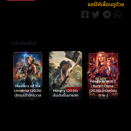
แชร์ให้เพื่อนดูด้วย
หนังเรื่องอื่นๆ
Ready or Not 2:
Here I Come
S
Masters of the
์
Hungry (2026)
(2026) เกมพร้อม
(
Universe (2026)
มันเด้งขึ้นมาแดก
ตาย 2
นักรบเจ้าจักรวาล