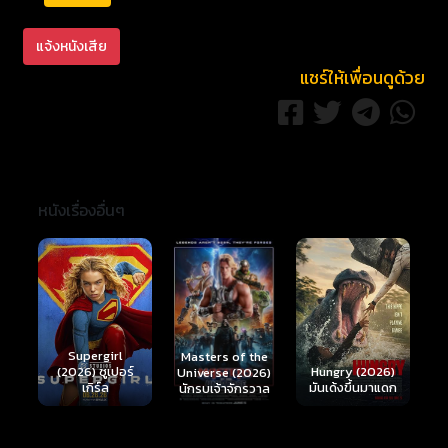
แจ้งหนังเสีย
แชร์ให้เพื่อนดูด้วย
หนังเรื่องอื่นๆ
Ready or Not 2:
Here I Come
S
Masters of the
์
Hungry (2026)
(2026) เกมพร้อม
(
Universe (2026)
มันเด้งขึ้นมาแดก
ตาย 2
นักรบเจ้าจักรวาล