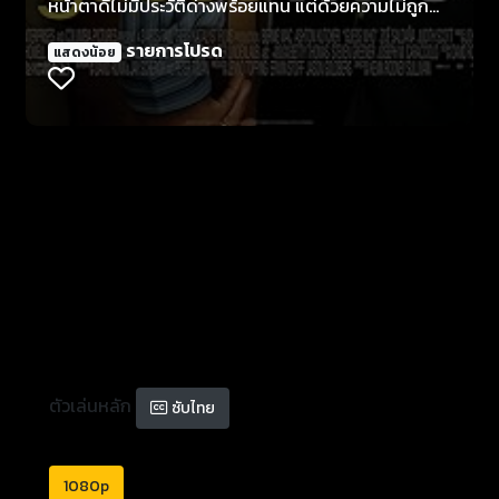
หน้าตาดีไม่มีประวัติด่างพร้อยแทน แต่ด้วยความไม่ถูก
ชะตาและร้อยแปดวิธีทำให้ลูกสาวสุดที่รักอยากเลิกกับ
รายการโปรด
แสดงน้อย
แฟนหนุ่มคนนี้ก็เริ่มขึ้น
ตัวเล่นหลัก
ซับไทย
1080p