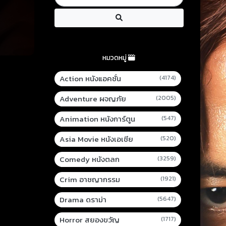
หมวดหมู่
Action หนังแอคชั่น
(4174)
Adventure ผจญภัย
(2005)
Animation หนังการ์ตูน
(547)
Asia Movie หนังเอเชีย
(520)
Comedy หนังตลก
(3259)
Crim อาชญากรรม
(1921)
Drama ดราม่า
(5647)
Horror สยองขวัญ
(1717)