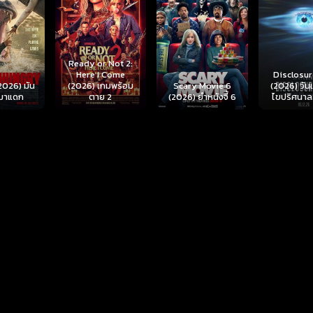
r Not 2:
I Come
Disclosure Day
เกมพร้อม
Scary Movie 6
(2026) วันเปิดโปง
Backrooms
ย 2
(2026) ยำหนังจี้ 6
ไขปริศนาลวงโลก
นรกห้อง