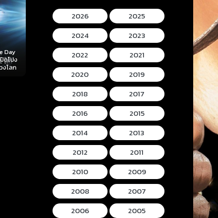
2026
2025
2024
2023
Mortal Kombat II
Lee Cronins
2022
2021
 (2026)
Hokum (2026) ห้อง
(2026) มอร์ทัล คอม
Mummy (2026
ลับ
กุมวิญญาณ
แบท 2
โครนิน เดอะ ม
2020
2019
2018
2017
2016
2015
2014
2013
2012
2011
2010
2009
2008
2007
2006
2005