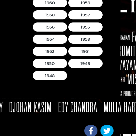
1960
1959
1958
1957
1956
1955
1954
1953
1952
1951
1950
1949
1948