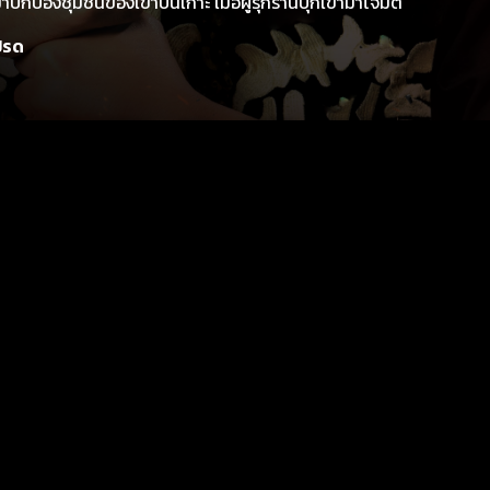
ันมาปกป้องชุมชนของเขาบนเกาะ เมื่อผู้รุกรานบุกเข้ามาโจมตี
ปรด