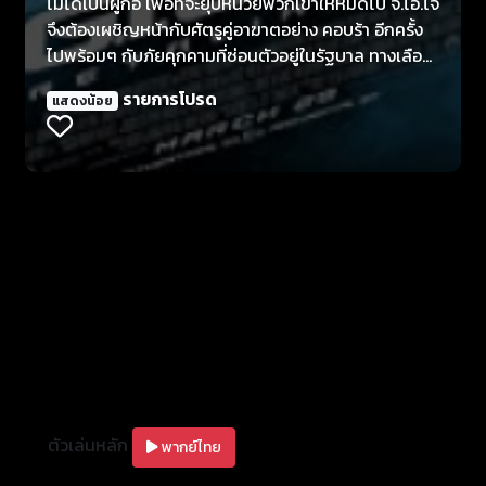
ไม่ได้เป็นผู้ก่อ เพื่อที่จะยุบหน่วยพวกเขาให้หมดไป จี.ไอ.โจ
จึงต้องเผชิญหน้ากับศัตรูคู่อาฆาตอย่าง คอบร้า อีกครั้ง
ไปพร้อมๆ กับภัยคุกคามที่ซ่อนตัวอยู่ในรัฐบาล ทางเลือก
เดียวที่อยู่ก็คือ…การเอาคืน จี.ไอ.โจ ได้เวลาที่ โรดบล็อค
รายการโปรด
แสดงน้อย
(ดเวย์น จอห์นสัน) ต้องนำทีมจี.ไอ.โจ ชุดใหม่ (ร่วมด้วย
แชนนิ่ง เททั่ม และ บรูซ วิลลิส) ในสงครามการผจญภัย
สุดระห่ำที่นักวิจารณ์ชั้นนำบอกว่า สงครามระห่ำแค้นคอบ
ร้าทมิฬ ไม่เหมือนกับหนังแอ็คชั่นเรื่องไหนที่เคยดูมาก่อน
รับรองรอบเดียวไม่พอ
ตัวเล่นหลัก
พากย์ไทย