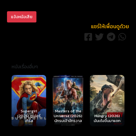
แจ้งหนังเสีย
แชร์ให้เพื่อนดูด้วย
หนังเรื่องอื่นๆ
Ready or Not 2:
Here I Come
S
Masters of the
์
Hungry (2026)
(2026) เกมพร้อม
(
Universe (2026)
มันเด้งขึ้นมาแดก
ตาย 2
นักรบเจ้าจักรวาล