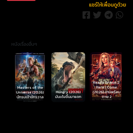
แชร์ให้เพื่อนดูด้วย
หนังเรื่องอื่นๆ
Ready or Not 2:
Here I Come
S
Masters of the
์
Hungry (2026)
(2026) เกมพร้อม
(
Universe (2026)
มันเด้งขึ้นมาแดก
ตาย 2
นักรบเจ้าจักรวาล