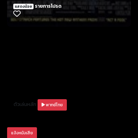
เสนอให้ ไบรอันกลับเสนอที่จะหาคู่หูเอง ไบรอันได้ไปปรับ
รายการโปรด
แสดงน้อย
ความสัมพันธ์ฉันเพื่อนกับซี้เก่า ซึ่งตอนนี้ได้รับสิทธิ์
ภาคทัณฑ์ให้ออกจากบ้านได้ไม่เกินร้อยหลา ณ สนามแข่ง
แห่งหนึ่ง หลังจากที่เคยโดนจับจำคุก 3 ปีข้อหาขโมยรถ
นามว่า โรมัน เพียร์ซ พร้อมกับยื่นข้อเสนอให้ว่า หาก
ปฏิบัติภารกิจสำเร็จ โรมันก็จะพ้นโทษทั้งหมด ได้สิทธิ
พลเมืองอย่างเต็มที่ โดยทั้งสองจะต้องปลอมตัวเป็นนัก
ซิ่ง เพื่อจะได้ทำงานกับเวโรน ทางการได้ให้รถสองคันใน
การปฏิบัติภารกิจ โดยติดตั้งระบบจีพีเอสไว้ในรถทั้งสอง
คัน
ตัวเล่นหลัก
พากย์ไทย
แจ้งหนังเสีย