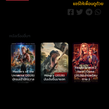
แชร์ให้เพื่อนดูด้วย
หนังเรื่องอื่นๆ
Ready or Not 2:
Here I Come
S
Masters of the
์
Hungry (2026)
(2026) เกมพร้อม
(
Universe (2026)
มันเด้งขึ้นมาแดก
ตาย 2
นักรบเจ้าจักรวาล