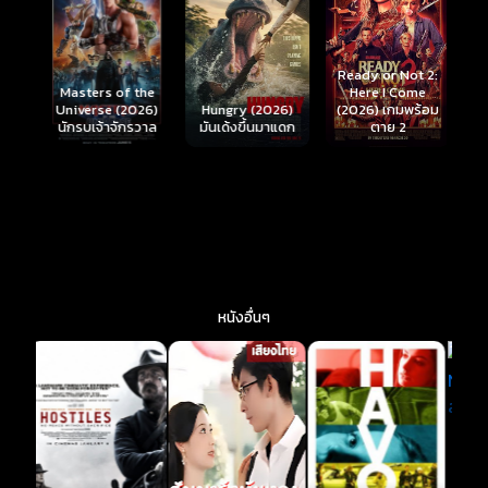
Ready or Not 2:
Here I Come
S
Masters of the
์
Hungry (2026)
(2026) เกมพร้อม
(
Universe (2026)
มันเด้งขึ้นมาแดก
ตาย 2
นักรบเจ้าจักรวาล
หนังอื่นๆ