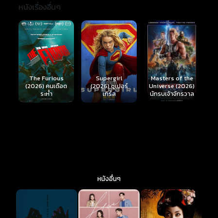
หนังเรื่องอื่นๆ
The Furious
Supergirl
Masters of the
(2026) คนเดือด
(2026) ซูเปอร์
H
Universe (2026)
ระห่ำ
เกิร์ล
ม
นักรบเจ้าจักรวาล
หนังอื่นๆ