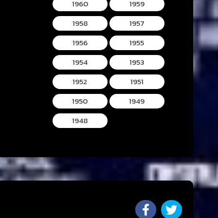
1960
1959
1958
1957
1956
1955
1954
1953
1952
1951
1950
1949
1948