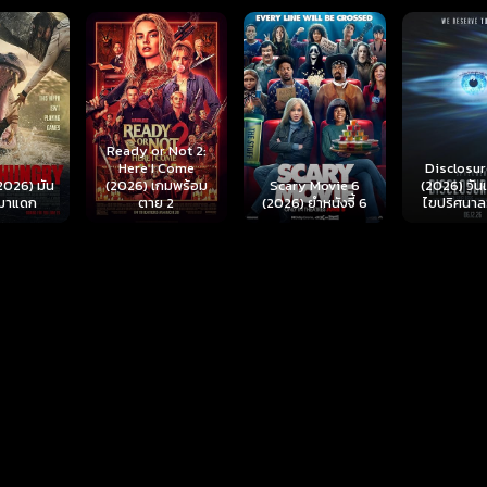
r Not 2:
I Come
Disclosure Day
เกมพร้อม
Scary Movie 6
(2026) วันเปิดโปง
Backrooms
ย 2
(2026) ยำหนังจี้ 6
ไขปริศนาลวงโลก
นรกห้อง