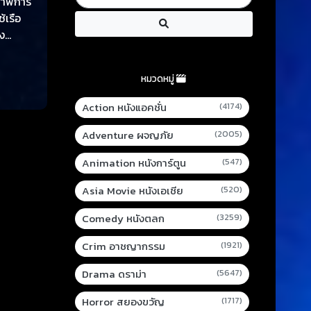
ากาฬการ
้เรือ
อง
้
หมวดหมู่
Action หนังแอคชั่น
(4174)
Adventure ผจญภัย
(2005)
Animation หนังการ์ตูน
(547)
Asia Movie หนังเอเชีย
(520)
Comedy หนังตลก
(3259)
Crim อาชญากรรม
(1921)
Drama ดราม่า
(5647)
Horror สยองขวัญ
(1717)