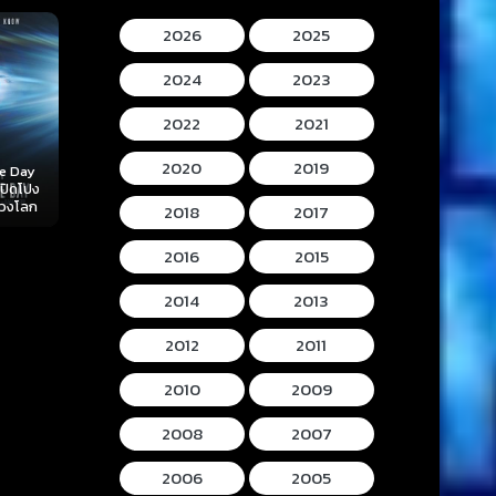
2026
2025
2024
2023
2022
2021
2020
2019
Mortal Kombat II
Lee Cronins
 (2026)
Hokum (2026) ห้อง
(2026) มอร์ทัล คอม
Mummy (2026
ลับ
กุมวิญญาณ
แบท 2
โครนิน เดอะ ม
2018
2017
2016
2015
2014
2013
2012
2011
2010
2009
2008
2007
2006
2005