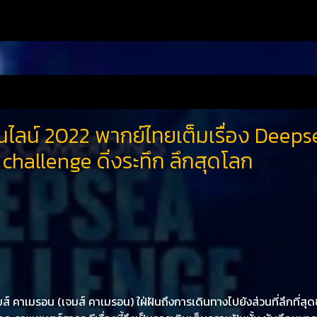
นไลน์ 2022 พากย์ไทยเต็มเรื่อง Deeps
challenge ดิ่งระทึก ลึกสุดโลก
จมส์ คาเมรอน (เจมส์ คาเมรอน) ใฝ่ฝันถึงการเดินทางไปยังส่วนที่ลึกที่สุ