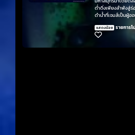
มหาสมุทรมาโดยตลอด 
ด่ำดิ่งเพียงลำพังสู่
ดำน้ำที่เจมส์เป็นผู
วิทยาศาสตร์ ความกล
รายการโ
แสดงน้อย