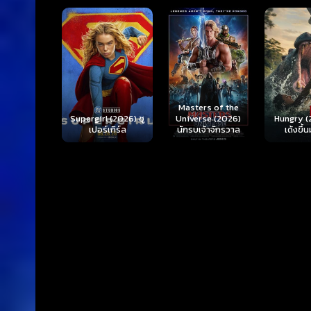
Ready o
Here 
Masters of the
rl (2026) ซู
Hungry (2026) มัน
(2026) 
Universe (2026)
ร์เกิร์ล
เด้งขึ้นมาแดก
ตา
นักรบเจ้าจักรวาล