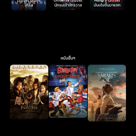
์
Hungry (2026)
(2026) เกมพร้อม
(
Universe (2026)
มันเด้งขึ้นมาแดก
ตาย 2
นักรบเจ้าจักรวาล
หนังอื่นๆ