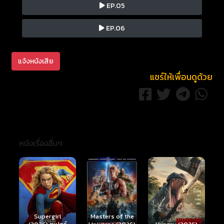
EP.05
EP.06
แจ้งหนังเสีย
แชร์ให้เพื่อนดูด้วย
หนังเรื่องอื่นๆ
Ready or Not 2:
Here I Come
S
Masters of the