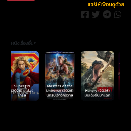
แชร์ให้เพื่อนดูด้วย
หนังเรื่องอื่นๆ
Ready or Not 2:
Here I Come
S
Masters of the
์
Hungry (2026)
(2026) เกมพร้อม
(
Universe (2026)
มันเด้งขึ้นมาแดก
ตาย 2
นักรบเจ้าจักรวาล