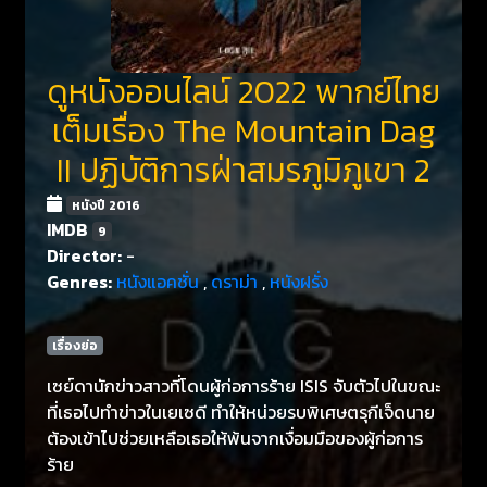
ดูหนังออนไลน์ 2022 พากย์ไทย
เต็มเรื่อง The Mountain Dag
II ปฏิบัติการฝ่าสมรภูมิภูเขา 2
หนังปี 2016
IMDB
9
Director:
-
Genres:
หนังแอคชั่น
,
ดราม่า
,
หนังฝรั่ง
เรื่องย่อ
เซย์ดานักข่าวสาวที่โดนผู้ก่อการร้าย ISIS จับตัวไปในขณะ
ที่เธอไปทำข่าวในเยเซดี ทำให้หน่วยรบพิเศษตรุกีเจ็ดนาย
ต้องเข้าไปช่วยเหลือเธอให้พ้นจากเงื่อมมือของผู้ก่อการ
ร้าย