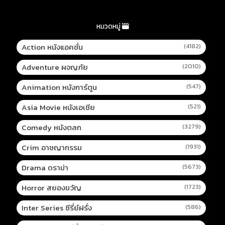
หมวดหมู่
Action หนังแอคชั่น
(4182)
Adventure ผจญภัย
(2010)
Animation หนังการ์ตูน
(547)
Asia Movie หนังเอเชีย
(521)
Comedy หนังตลก
(3279)
Crim อาชญากรรม
(1931)
Drama ดราม่า
(5673)
Horror สยองขวัญ
(1723)
Inter Series ซีรี่ย์ฝรั่ง
(586)