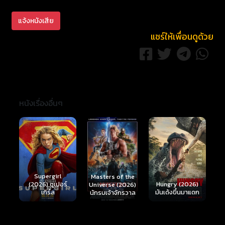
พระราชวังไปยังสถานที่ห่างไกล ขณะที่พวกเขาเดินทาง
แจ้งหนังเสีย
อยู่นั้นเอง มือสังหารลึกลับได้ลอบโจมตีพวกเขา เฉินและ
เจียงฉี ผู้เป็นมารดา (เฉินจิน) ถูกบีบบังคับให้กลับเข้าไป
แชร์ให้เพื่อนดูด้วย
ในพระราชวัง การกลับมาของพวกเธอเป็นจุดเริ่มต้นของ
เหตุการณ์มืดหม่นที่น่าประหลาดใจมากมาย ท่ามกลาง
ความงดงามและเลิศหรูของเทศกาล ความลับดำมืดถูก
เปิดเผย ในขณะที่เหล่าเชื้อพระวงศ์กำลังเฉลิมฉลองงาน
เทศกาลนี้ภายในสถานที่ที่โอ่อ่า ใหญ่โต นักรบในชุดเกราะ
หนังเรื่องอื่นๆ
ทองคำนับพันๆ คนกำลังบุกเข้ามายังพระราชวัง ใครกัน
เป็นผู้อยู่เบื้องหลังการกบฏที่โหดเหี้ยมครั้งนี้ ความจงรัก
ภักดีขององค์ชายเจี๋ยขึ้นอยู่กับผู้ใดกันแน่ ระหว่างความ
รักกับแรงปรารถนา อะไรคือผู้ชนะที่แท้จริง ในราตรีที่
แสงจันทร์สาดส่อง ดอกเบญจมาศที่เบ่งบานนับพันถูก
ย่ำยีเมื่อเลือดหลั่งนองทั่วพระราชวัง
Ready or Not 2:
rl
Here I Come
Masters of the
ปอร์
Hungry (2026)
(2026) เกมพร้อม
Universe (2026)
มันเด้งขึ้นมาแดก
ตาย 2
นักรบเจ้าจักรวาล