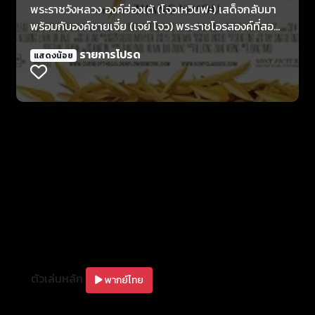
พระราชวังหลวง องค์ฮ่องเต้ (โจวเหวินฟะ) เสด็จกลับมา
พร้อมกับองค์ชายเจี๋ย (เจย์ โจว) พระราชโอรสองค์ที่สอง
อย่างไม่คาดฝัน พระองค์มีพระประสงค์จะร่วมเฉลิมฉลอง
รายการโปรด
แสดงน้อย
วันหยุดสำคัญนี้กับพระญาติ แต่ความสัมพันธ์ที่ร้าวฉาน
ระหว่างองค์ฮ่องเต้และองค์ฮองเฮา (กงลี่) ที่สุขภาพทรุด
โทรม ก็ทำให้เรื่องนี้ดูมีวัตถุประสงค์แอบแฝง ฮองเฮากับ
องค์รัชทายาทองค์ชายหวัน (หลิวเหย่) พระโอรสเลี้ยงของ
พระนาง แอบลักลอบมีความสัมพันธ์กันมานานหลายปี
ด้วยความรู้สึกอึดอัด องค์ชายหวันจึงได้ใฝ่ฝันที่จะหลบหนี
ออกจากพระราชวังพร้อมกับเฉิน (หลี่มัน) คนรักลับๆ ของ
พระองค์ ซึ่งเป็นลูกสาวของหมอหลวงประจำราชสำนัก ใน
ขณะเดียวกัน องค์ชายเจี๋ย พระโอรสผู้ซื่อสัตย์จงรักภักดี
รู้สึกกังวลในสุขภาพขององค์องค์ฮองเฮาและความ
หมกมุ่นในดอกเบญจมาศสีทองของพระนาง นี่พระนาง
กำลังมุ่งหน้าสู่เส้นทางหายนะหรือไร ฮ่องเต้เองก็ทรงมี
แผนการลับในพระทัยอยู่ด้วยเช่นกัน หมอหลวง (หนี่ต้า
ตัวเล่นหลัก
หง) เป็นบุคคลเพียงผู้เดียวที่ได้รับรู้ถึงแผนเล่ห์เพทุบาย
พากย์ไทย
ของพระองค์ เมื่อฮ่องเต้ทราบถึงภัยคุกคามที่ใกล้เข้ามา
พระองค์จึงรับสั่งย้ายครอบครัวของหมอหลวงจาก