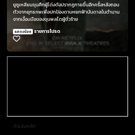
ยูซูเหลียนขุนศึกผู้โด่งดังปรากฏกายขึ้นอีกครั้งหลังถอน
ตัวจากยุทธภพเพื่อปกป้องดาบหยกฟ้าบันดาลในตำนาน
จากเงื้อมมือของขุนพลไดผู้ชั่วร้าย
รายการโปรด
แสดงน้อย
ตัวเล่นหลัก