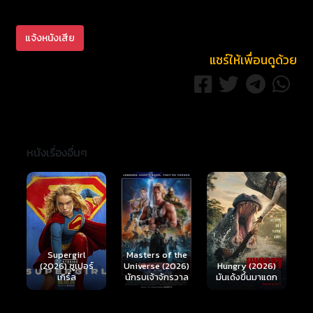
แจ้งหนังเสีย
แชร์ให้เพื่อนดูด้วย
หนังเรื่องอื่นๆ
Ready or Not 2:
Here I Come
S
Masters of the
์
Hungry (2026)
(2026) เกมพร้อม
(
Universe (2026)
มันเด้งขึ้นมาแดก
ตาย 2
นักรบเจ้าจักรวาล