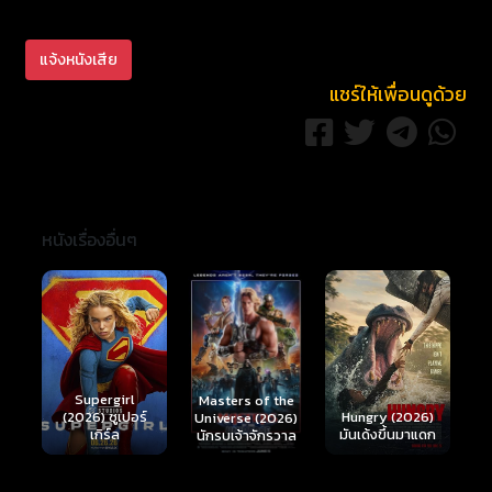
แจ้งหนังเสีย
แชร์ให้เพื่อนดูด้วย
หนังเรื่องอื่นๆ
Ready or Not 2:
Here I Come
S
Masters of the
์
Hungry (2026)
(2026) เกมพร้อม
(
Universe (2026)
มันเด้งขึ้นมาแดก
ตาย 2
นักรบเจ้าจักรวาล