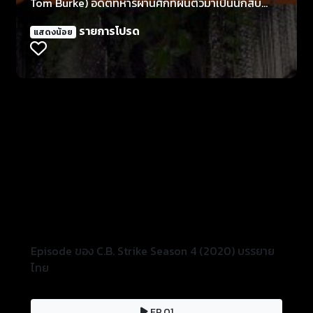
Tom Burke) อดีตทหารผ่านศึกที่ผันตัวมาเป็นนักสืบ
เอกชน และมีห้องทำงานเล็กๆ ในลอนดอน ด้วยภูมิหลังที่
รายการโปรด
แสดงน้อย
เป็นสารวัตรทหารมาก่อน และมุมมองที่พิเศษ ทำให้เขา
กลายเป็นนักสืบคนสำคัญในคดีอันซับซ้อนที่ทำให้ตำรวจ
จนแต้ม นอกจากนี้เขายังได้ Robin Ellacott (แสดงโดย
Holliday Grainger) มาร่วมงานในตำแหน่งเลขานุการ
ชั่วคราวเพื่อจัดการชีวิตวุ่นวายของ Strike แต่ในไม่ช้า
เธอก็มีส่วนร่วมกับคดีต่างๆของเขาและเริ่มเห็นศักยภาพ
ที่แท้จริงของเธอ
Episode ของ C.B. Strike Season 4 (2020) บรรยาย
ไทย
EP.01