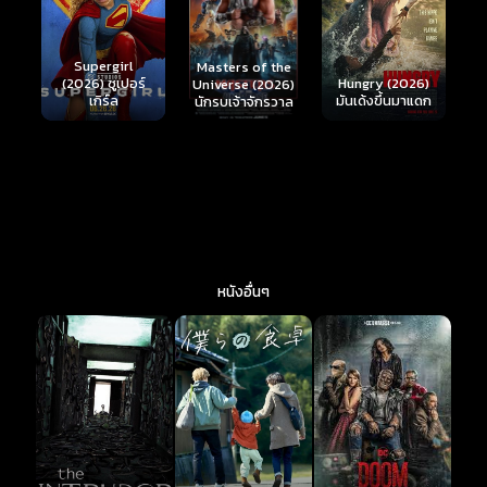
Ready or Not 2:
Here I Come
S
Masters of the
์
Hungry (2026)
(2026) เกมพร้อม
(
Universe (2026)
มันเด้งขึ้นมาแดก
ตาย 2
นักรบเจ้าจักรวาล
หนังอื่นๆ