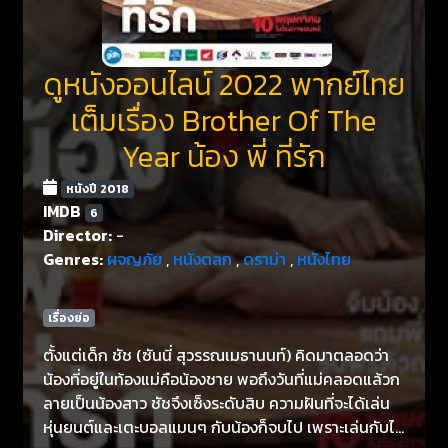
ดูหนังออนไลน์ 2022 พากย์ไทย
เต็มเรื่อง Brother Of The
Year น้อง พี่ ที่รัก
หนังปี 2018
IMDB
6
Director:
-
Genres:
ผจญภัย
,
หนังตลก
,
ดราม่า
,
หนังไทย
เรื่องย่อ
ตั้งแต่เด็ก ชัช (ซันนี่ สุวรรณเมธานนท์) คิดมาตลอดว่า
น้องที่อยู่ในท้องแม่คือน้องชาย พอถึงวันที่แม่คลอดแล้วก
ลายเป็นน้องสาว ชัชจึงเซ็งระดับสิบ ความฝันที่จะได้เล่น
หุ่นยนต์และเตะบอลแมนๆ กับน้องก็จบไป เพราะเล่นกับไอ้