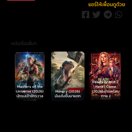
แชร์ให้เพื่อนดูด้วย
หนังเรื่องอื่นๆ
Ready or Not 2:
Here I Come
S
Masters of the
์
Hungry (2026)
(2026) เกมพร้อม
(
Universe (2026)
มันเด้งขึ้นมาแดก
ตาย 2
นักรบเจ้าจักรวาล