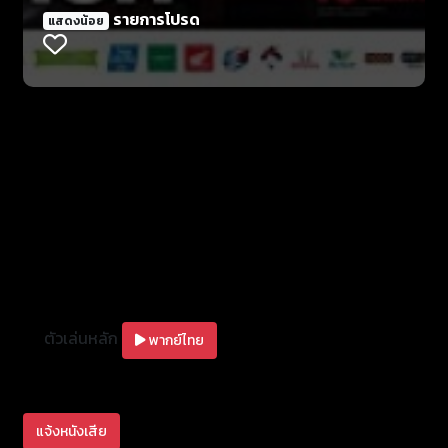
เจน (ญาญ่า อุรัสยา เสปอร์บันด์) ทีไร มันก็ร้องไห้งอแง
รายการโปรด
แสดงน้อย
ทุกที ตั้งแต่เด็กจนโต ชัชกับเจนตีกันได้ ทุกเรื่อง เพราะ
เจนชอบทำตัวเหมือนเป็นแม่มากกว่าเป็นน้อง ส่วนชัชก็
ชอบทำตัวเป็นภาระมากกว่าเป็นพี่ จะมีพี่ชายคนไหนที่ห่วย
กว่าน้องสาวไปซะทุกด้าน ไม่ว่าจะเป็นเรื่องการเรียน กีฬา
หน้าตา นิสัย แข่งกัน ยังไง เจนก็เพอร์เฟคกว่า เวลาเดียว
ที่ชัชจะโชว์เหนือทำตัวเป็นพี่ ก็คือตอนที่มีคนมาจีบเจน ชัช
จะทำตัวกร่างไล่หนุ่มๆให้หนีหายไปหมด เหมือนเป็นการ
เอาคืน
ตัวเล่นหลัก
พากย์ไทย
แจ้งหนังเสีย